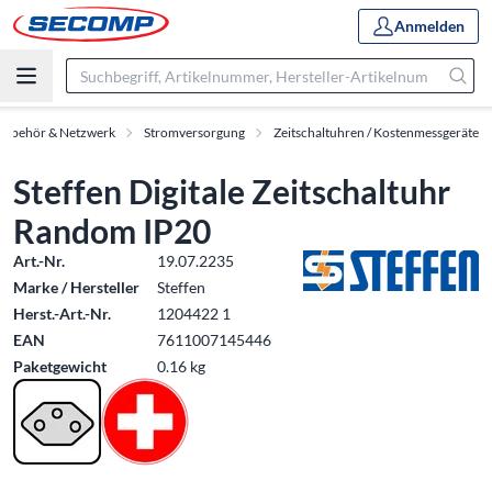
Anmelden
Zubehör & Netzwerk
Stromversorgung
Zeitschaltuhren / Kostenmessgeräte
Steffen Digitale Zeitschaltuhr
Random IP20
Art.-Nr.
19.07.2235
Marke / Hersteller
Steffen
Herst.-Art.-Nr.
1204422 1
EAN
7611007145446
Paketgewicht
0.16 kg