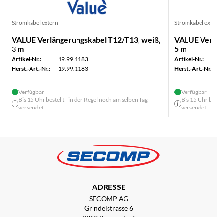
Stromkabel extern
Stromkabel exte
VALUE Verlängerungskabel T12/T13, weiß,
VALUE Verlä
3 m
5 m
Artikel-Nr.:
19.99.1183
Artikel-Nr.:
Herst.-Art.-Nr.:
19.99.1183
Herst.-Art.-Nr.:
Verfügbar
Verfügbar
Bis 15 Uhr bestellt - in der Regel noch am selben Tag
Bis 15 Uhr bes
versendet
versendet
ADRESSE
SECOMP AG
Grindelstrasse 6