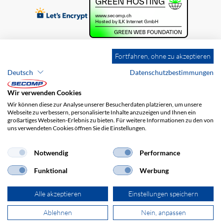
Fortfahren, ohne zu akzeptieren
Deutsch
Datenschutzbestimmungen
Wir verwenden Cookies
Wir können diese zur Analyse unserer Besucherdaten platzieren, um unsere
Webseite zu verbessern, personalisierte Inhalte anzuzeigen und Ihnen ein
großartiges Webseiten-Erlebnis zu bieten. Für weitere Informationen zu den von
uns verwendeten Cookies öffnen Sie die Einstellungen.
Brands
Impressum
AGB
Haftungsausschluss
Datenschutz
Versandkosten
Notwendig
Performance
Funktional
Werbung
Alle akzeptieren
Einstellungen speichern
Ablehnen
Nein, anpassen
© 2026 SECOMP AG. Alle Rechte vorbehalten.