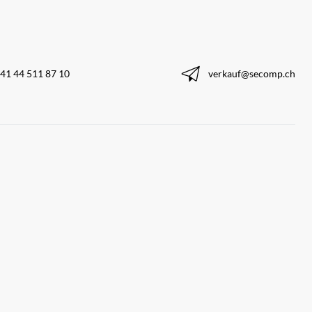
41 44 511 87 10
verkauf@secomp.ch