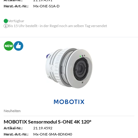
Herst.-Art.-Nr.:
Mx-ONE-S1A-D
Verfügbar
Bis 15 Uhr bestellt - in der Regel noch am selben Tag versendet
Neuheiten
MOBOTIX Sensormodul S-ONE 4K 120°
Artikel-Nr.:
21.19.4592
Herst.-Art.-Nr.:
Mx-ONE-SMA-8DN040