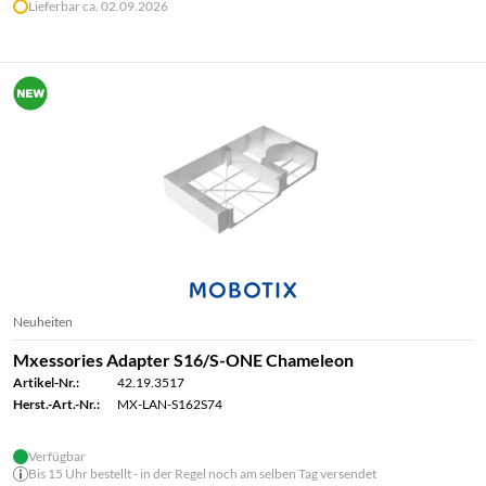
Lieferbar ca. 02.09.2026
Neuheiten
Mxessories Adapter S16/S-ONE Chameleon
Artikel-Nr.:
42.19.3517
Herst.-Art.-Nr.:
MX-LAN-S162S74
Verfügbar
Bis 15 Uhr bestellt - in der Regel noch am selben Tag versendet