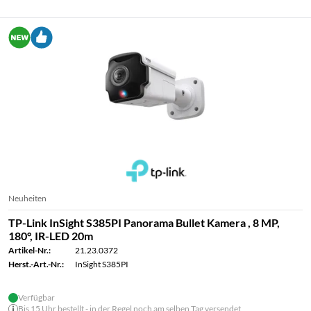
Neuheiten
TP-Link InSight S385PI Panorama Bullet Kamera , 8 MP,
180°, IR-LED 20m
Artikel-Nr.:
21.23.0372
Herst.-Art.-Nr.:
InSight S385PI
Verfügbar
Bis 15 Uhr bestellt - in der Regel noch am selben Tag versendet