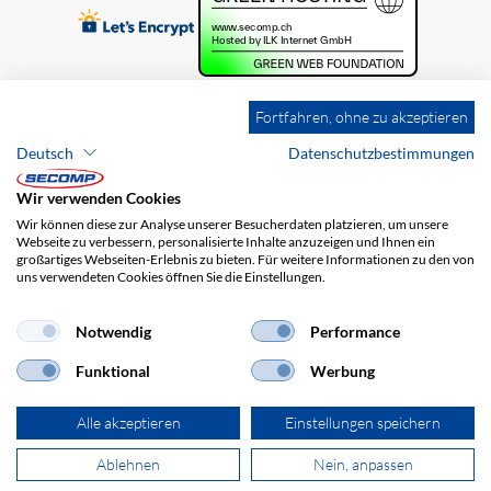
Fortfahren, ohne zu akzeptieren
Deutsch
Datenschutzbestimmungen
Wir verwenden Cookies
Wir können diese zur Analyse unserer Besucherdaten platzieren, um unsere
Webseite zu verbessern, personalisierte Inhalte anzuzeigen und Ihnen ein
großartiges Webseiten-Erlebnis zu bieten. Für weitere Informationen zu den von
uns verwendeten Cookies öffnen Sie die Einstellungen.
Brands
Impressum
AGB
Haftungsausschluss
Datenschutz
Versandkosten
Notwendig
Performance
Funktional
Werbung
Alle akzeptieren
Einstellungen speichern
Ablehnen
Nein, anpassen
© 2026 SECOMP AG. Alle Rechte vorbehalten.
powered by polynorm