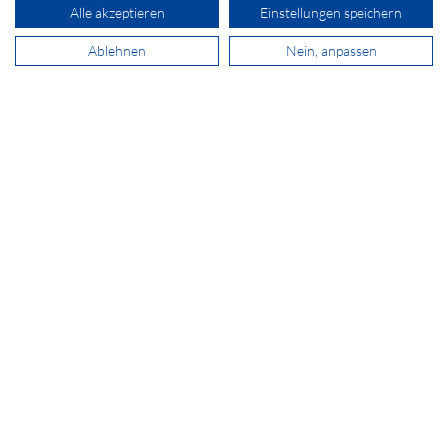
Alle akzeptieren
Einstellungen speichern
Ablehnen
Nein, anpassen
ADRESSE
SECOMP AG
Grindelstrasse 6
8303 Bassersdorf
+41 44 511 87 10
verkauf@secomp.ch
Newsletter abonnieren