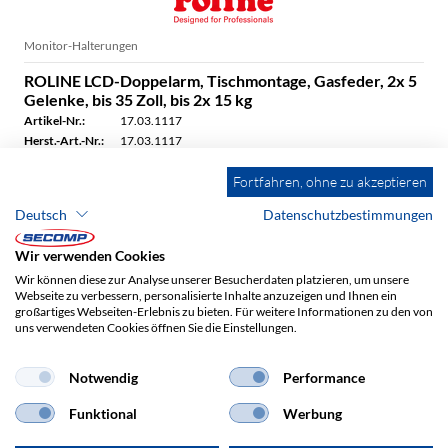
Monitor-Halterungen
ROLINE LCD-Doppelarm, Tischmontage, Gasfeder, 2x 5
Gelenke, bis 35 Zoll, bis 2x 15 kg
Artikel-Nr.:
17.03.1117
Herst.-Art.-Nr.:
17.03.1117
Fortfahren, ohne zu akzeptieren
Verfügbar
Bis 15 Uhr bestellt - in der Regel noch am selben Tag versendet
Deutsch
Datenschutzbestimmungen
Wir verwenden Cookies
1/32
Wir können diese zur Analyse unserer Besucherdaten platzieren, um unsere
Unsere TOP-Produkte
Webseite zu verbessern, personalisierte Inhalte anzuzeigen und Ihnen ein
großartiges Webseiten-Erlebnis zu bieten. Für weitere Informationen zu den von
Wenn sich Qualitätsmanagement, Produktmanagement und
uns verwendeten Cookies öffnen Sie die Einstellungen.
unsere Kunden einig sind, kann man nicht viel falsch machen.
Daumen hoch für unsere zahlreichen Produktempfehlungen.
Notwendig
Performance
Funktional
Werbung
Alle anzeigen