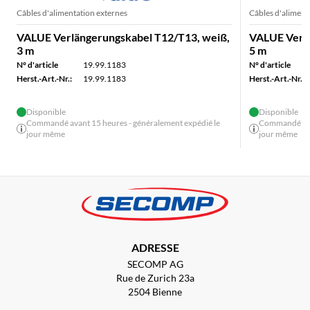
Câbles d'alimentation externes
Câbles d'aliment
VALUE Verlängerungskabel T12/T13, weiß,
VALUE Verlä
3 m
5 m
N° d'article
19.99.1183
N° d'article
Herst.-Art.-Nr.:
19.99.1183
Herst.-Art.-Nr.:
Disponible
Disponible
Commandé avant 15 heures - généralement expédié le
Commandé avan
jour même
jour même
ADRESSE
SECOMP AG
Rue de Zurich 23a
2504 Bienne