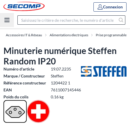
Connexion
Accessoires IT & Réseau
Alimentations électriques
Prise programmable
Minuterie numérique Steffen
Random IP20
Numéro d'article
19.07.2235
Marque / Constructeur
Steffen
Référence constructeur
1204422 1
EAN
7611007145446
Poids du colis
0.16 kg