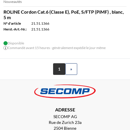
Nouveautés
ROLINE Cordon Cat.6 (Classe E), PoE, S/FTP (PiMF) , blanc,
5 m
N° d'article
21.51.1366
Herst.-Art.-Nr.:
21.51.1366
Disponible
Commandé avant 15 heures - généralement expédié le jour même
1
»
ADRESSE
SECOMP AG
Rue de Zurich 23a
2504 Bienne