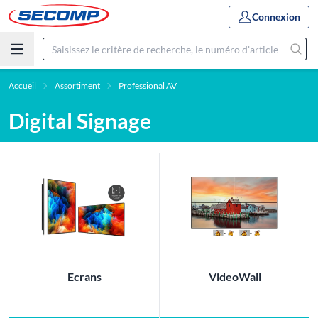
Connexion
Accueil
Assortiment
Professional AV
Digital Signage
Ecrans
VideoWall