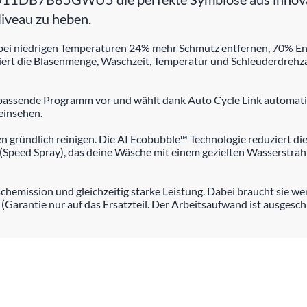
iveau zu heben.
t bei niedrigen Temperaturen 24% mehr Schmutz entfernen, 70% Ene
iert die Blasenmenge, Waschzeit, Temperatur und Schleuderdrehza
s passende Programm vor und wählt dank Auto Cycle Link automati
einsehen.
gründlich reinigen. Die AI Ecobubble™ Technologie reduziert die 
Speed Spray), das deine Wäsche mit einem gezielten Wasserstrahl
schemission und gleichzeitig starke Leistung. Dabei braucht sie w
(Garantie nur auf das Ersatzteil. Der Arbeitsaufwand ist ausgesch