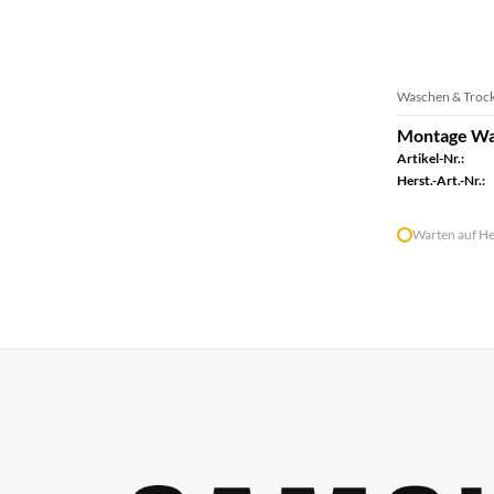
Waschen & Troc
Montage Was
Artikel-Nr.:
Herst.-Art.-Nr.:
Warten auf He