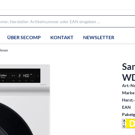
ÜBER SECOMP
KONTAKT
NEWSLETTER
cknen
Sa
WD
Art.-Nr
Marke 
Herst.-
EAN
Paketg