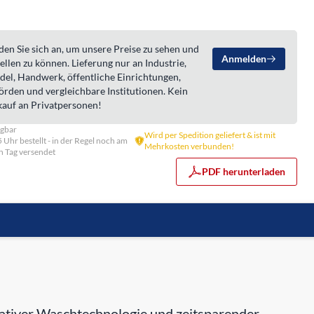
en Sie sich an, um unsere Preise zu sehen und
Anmelden
ellen zu können. Lieferung nur an Industrie,
del, Handwerk, öffentliche Einrichtungen,
örden und vergleichbare Institutionen. Kein
kauf an Privatpersonen!
ügbar
Wird per Spedition geliefert & ist mit
5 Uhr bestellt - in der Regel noch am
Mehrkosten verbunden!
n Tag versendet
PDF herunterladen
iver Waschtechnologie und zeitsparender