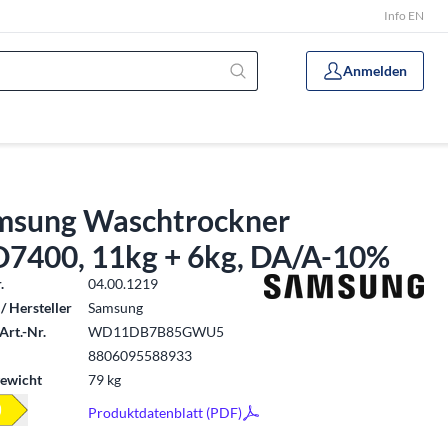
Info EN
Anmelden
msung Waschtrockner
7400, 11kg + 6kg, DA/A-10%
.
04.00.1219
/ Hersteller
Samsung
Art.-Nr.
WD11DB7B85GWU5
8806095588933
ewicht
79 kg
Produktdatenblatt (PDF)