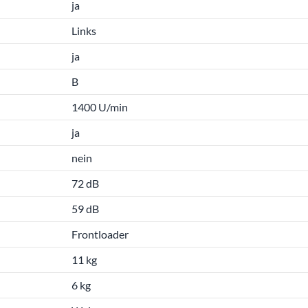
ja
Links
ja
B
1400 U/min
ja
nein
72 dB
59 dB
Frontloader
11 kg
6 kg