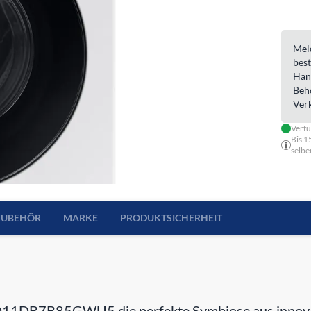
Meld
best
Han
Beh
Ver
Verf
Bis 1
selbe
ZUBEHÖR
MARKE
PRODUKTSICHERHEIT
11DB7B85GWU5 die perfekte Symbiose aus innovat