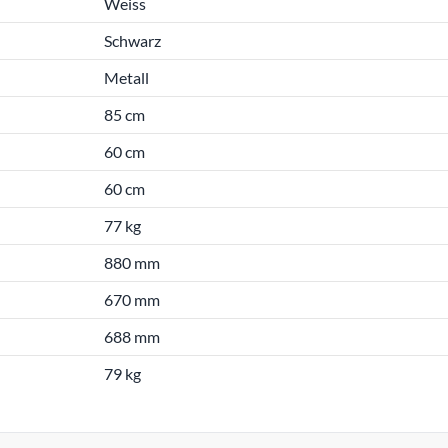
Weiss
Schwarz
Metall
85 cm
60 cm
60 cm
77 kg
880 mm
670 mm
688 mm
79 kg