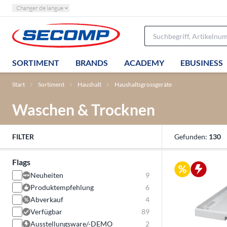
Changer de langue
SORTIMENT
BRANDS
ACADEMY
EBUSINESS
Start
Sortiment
Haushalt
Haushaltsgrossgeräte
Waschen & Trocknen
FILTER
Gefunden:
130
Flags
Neuheiten
9
Produktempfehlung
6
Abverkauf
4
Verfügbar
89
Ausstellungsware/-DEMO
2