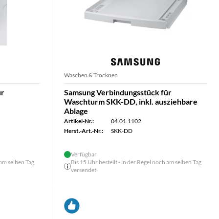
Waschen & Trocknen
ür
Samsung Verbindungsstück für
Waschturm SKK-DD, inkl. ausziehbare
Ablage
Artikel-Nr.:
04.01.1102
Herst.-Art.-Nr.:
SKK-DD
Verfügbar
 am selben Tag
Bis 15 Uhr bestellt - in der Regel noch am selben Tag
versendet