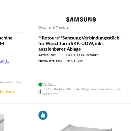
Waschen & Trocknen
chine
**Retoure**Samsung Verbindungsstück
TM
für Waschturm SKK-UDW, inkl.
ausziehbarer Ablage
Artikel-Nr.:
04.01.1114-Retoure
Herst.-Art.-Nr.:
SKK-UDW
DF)
 am selben Tag
Verfügbar
Bis 15 Uhr bestellt - in der Regel noch am selben Tag
 Mehrkosten
versendet