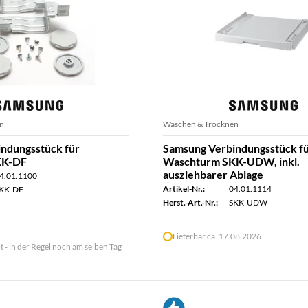
n
Waschen & Trocknen
ndungsstück für
Samsung Verbindungsstück f
KK-DF
Waschturm SKK-UDW, inkl.
ausziehbarer Ablage
4.01.1100
Artikel-Nr.:
04.01.1114
KK-DF
Herst.-Art.-Nr.:
SKK-UDW
Lieferbar ca. 17.08.2026
lt - in der Regel noch am selben Tag