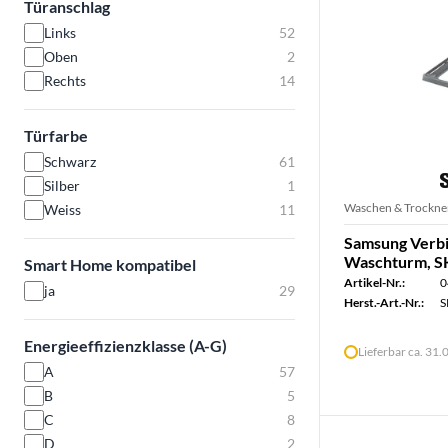
Türanschlag
Links
52
Oben
2
Rechts
14
Türfarbe
Schwarz
61
Silber
1
Waschen & Trockne
Weiss
11
Samsung Verbi
Waschturm, S
Smart Home kompatibel
Artikel-Nr.:
0
ja
29
Herst.-Art.-Nr.:
S
Energieeffizienzklasse (A-G)
Lieferbar ca. 31
A
57
B
5
C
8
D
2