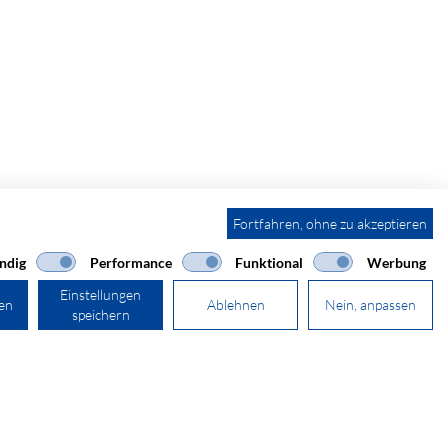
Fortfahren, ohne zu akzeptieren
ndig
Performance
Funktional
Werbung
Einstellungen
ren
Ablehnen
Nein, anpassen
speichern
41 44 511 87 10
verkauf@secomp.ch