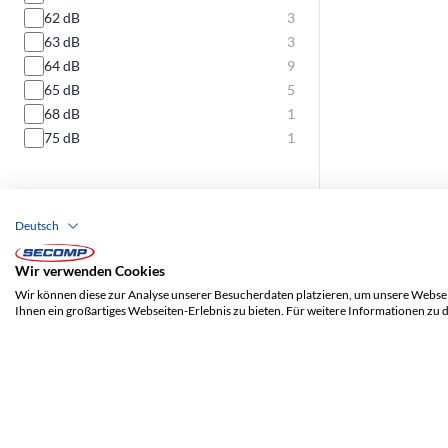
62 dB
3
63 dB
3
64 dB
9
65 dB
5
68 dB
1
75 dB
1
Deutsch
Wir verwenden Cookies
Wir können diese zur Analyse unserer Besucherdaten platzieren, um unsere Webseit
Ihnen ein großartiges Webseiten-Erlebnis zu bieten. Für weitere Informationen zu 
ADRESSE
SECOMP AG
Grindelstrasse 6
8303 Bassersdorf