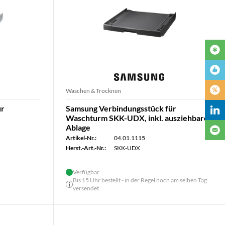
Waschen & Trocknen
ür
Samsung Verbindungsstück für
Waschturm SKK-UDX, inkl. ausziehbarer
Ablage
Artikel-Nr.:
04.01.1115
Herst.-Art.-Nr.:
SKK-UDX
Verfügbar
Bis 15 Uhr bestellt - in der Regel noch am selben Tag
versendet