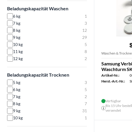
Beladungskapazität Waschen
6 kg
1
7 kg
3
8 kg
12
9 kg
29
10 kg
5
11 kg
8
Waschen & Trockne
12 kg
2
Samsung Verbi
Waschturm S
Beladungskapazität Trocknen
Artikel-Nr.:
0
Herst.-Art.-Nr.:
S
5 kg
3
6 kg
5
7 kg
2
Verfügbar
8 kg
7
Bis 15 Uhr bestel
9 kg
31
versendet
10 kg
1