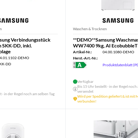
n
Waschen & Trocknen
ung Verbindungsstück
**DEMO**Samsung Waschmas
 SKK-DD, inkl.
WW7400 9kg, AI Ecobubble
blage
Artikel-Nr.:
04.00.1080-DEMO
4.01.1102-DEMO
Herst.-Art.-Nr.:
KK-DD
Produktdatenblatt (P
Verfügbar
Bis 15 Uhr bestellt - in der Regel noch
versendet
lt - in der Regel noch am selben Tag
Wird per Spedition geliefert & ist mit
verbunden!