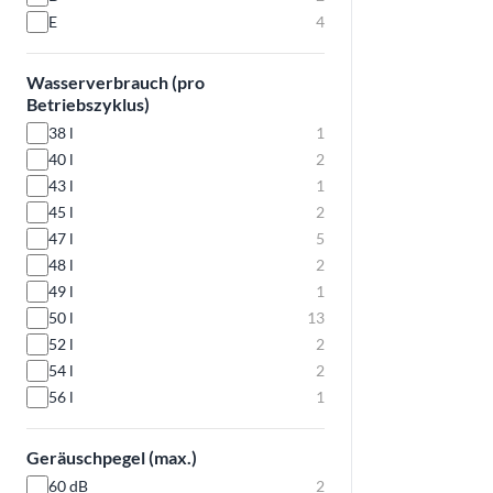
E
4
Wasserverbrauch (pro
Betriebszyklus)
38 l
1
40 l
2
43 l
1
45 l
2
47 l
5
48 l
2
49 l
1
50 l
13
52 l
2
54 l
2
56 l
1
Geräuschpegel (max.)
60 dB
2