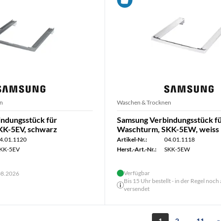
n
Waschen & Trocknen
ndungsstück für
Samsung Verbindungsstück f
KK-5EV, schwarz
Waschturm, SKK-5EW, weiss
4.01.1120
Artikel-Nr.:
04.01.1118
KK-5EV
Herst.-Art.-Nr.:
SKK-5EW
Verfügbar
.08.2026
Bis 15 Uhr bestellt - in der Regel noch
versendet
1
2
11
»