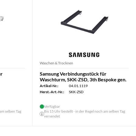
Waschen & Trocknen
ür
Samsung Verbindungsstück für
Waschturm, SKK-ZSD, 3th Bespoke gen.
Artikel-Nr.:
04.01.1119
Herst.-Art.-Nr.:
SKK-ZSD
Verfügbar
 am selben Tag
Bis 15 Uhr bestellt - in der Regel noch am selben Tag
versendet