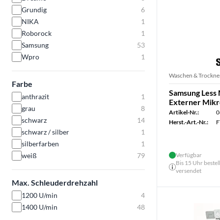
Grundig
6
NIKA
1
Roborock
1
Samsung
53
Wpro
1
Waschen & Trockne
Farbe
Samsung Less M
anthrazit
1
Externer Mikro
grau
8
Artikel-Nr.:
0
schwarz
14
Herst.-Art.-Nr.:
F
schwarz / silber
1
silberfarben
1
weiß
79
Verfügbar
Bis 15 Uhr bestel
versendet
Max. Schleuderdrehzahl
1200 U/min
4
1400 U/min
48