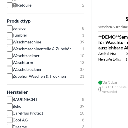
Retoure
2
Produkttyp
Waschen & Trockne
Service
8
Tumbler
1
**DEMO**Sams
Waschmaschine
39
für Waschturm
ausziehbare A
Waschmaschinenteile & Zubehör
1
Artikel-Nr.:
0
Waschtrockner
10
Herst.-Art.-Nr.:
S
Waschturm
13
Wäschetrockner
37
Zubehör Waschen & Trocknen
21
Verfügbar
Bis 15 Uhr bestel
Hersteller
versendet
BAUKNECHT
8
Beko
39
CarePlus Protect
10
Cool AG
8
Dreame
3