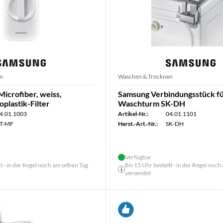
n
Waschen & Trocknen
icrofiber, weiss,
Samsung Verbindungsstück f
plastik-Filter
Waschturm SK-DH
4.01.1003
Artikel-Nr.:
04.01.1101
T-MF
Herst.-Art.-Nr.:
SK-DH
Verfügbar
lt - in der Regel noch am selben Tag
Bis 15 Uhr bestellt - in der Regel noch
versendet