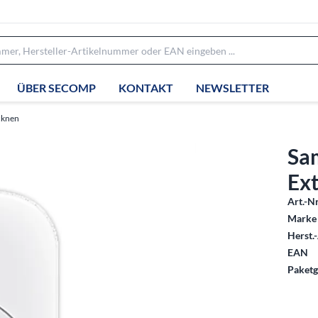
ÜBER SECOMP
KONTAKT
NEWSLETTER
cknen
Sam
Ext
Art.-Nr
Marke 
Herst.-
EAN
Paketg