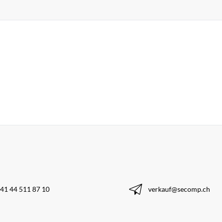
41 44 511 87 10
verkauf@secomp.ch