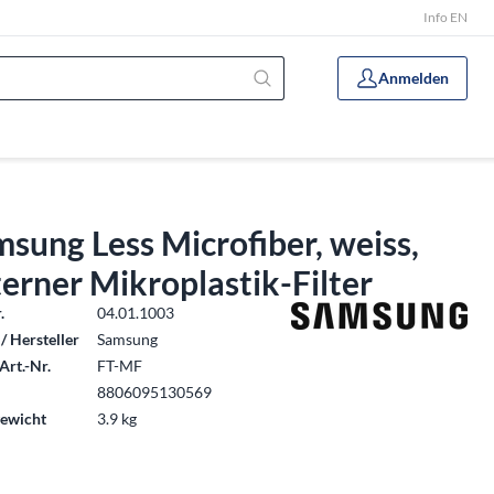
Info EN
Anmelden
sung Less Microfiber, weiss,
erner Mikroplastik-Filter
.
04.01.1003
/ Hersteller
Samsung
Art.-Nr.
FT-MF
8806095130569
ewicht
3.9 kg