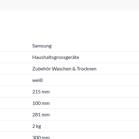
Samsung
Haushaltsgrossgeräte
Zubehör Waschen & Trocknen
weiß
215 mm
100 mm
281 mm
2 kg
300 mm