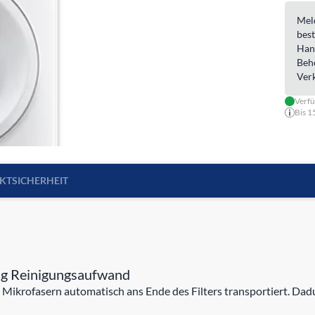
Meld
best
Han
Beh
Ver
Verf
Bis 1
KTSICHERHEIT
nig Reinigungsaufwand
Mikrofasern automatisch ans Ende des Filters transportiert. Dadu