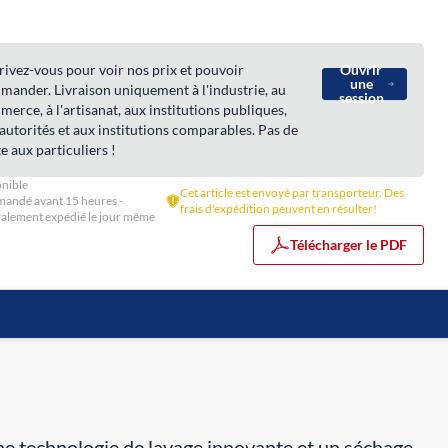
rivez-vous pour voir nos prix et pouvoir
Ouvrir
une
ander. Livraison uniquement à l'industrie, au
session
erce, à l'artisanat, aux institutions publiques,
autorités et aux institutions comparables. Pas de
e aux particuliers !
nible
Cet article est envoyé par transporteur. Des
andé avant 15 heures -
frais d'expédition peuvent en résulter!
alement expédié le jour même
Télécharger le PDF
technologie de lavage innovante et un séchage