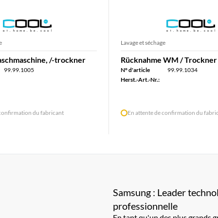
e
Lavage et séchage
chmaschine, /-trockner
Rücknahme WM / Trockner 
99.99.1005
N° d'article
99.99.1034
Herst.-Art.-Nr.:
confirmation du fabricant
En attente de confirmation du fabri
Samsung : Leader technol
professionnelle
En tant qu'un des plus grands 