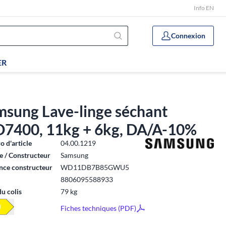
Info EN
Connexion
ER
msung Lave-linge séchant
7400, 11kg + 6kg, DA/A-10%
 d'article
04.00.1219
 / Constructeur
Samsung
nce constructeur
WD11DB7B85GWU5
8806095588933
du colis
79 kg
Fiches techniques (PDF)