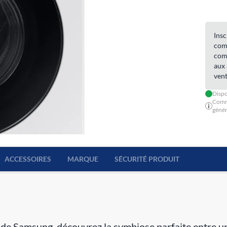
Insc
comm
comm
aux 
vent
Dispo
Comm
génér
ACCESSOIRES
MARQUE
SÉCURITÉ PRODUIT
amsung, découvrez la symbiose parfaite entre une 