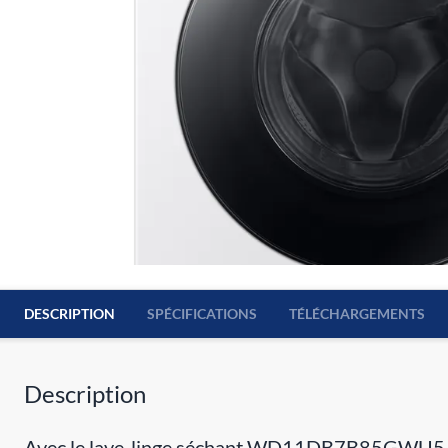
DESCRIPTION
SPÉCIFICATIONS
TÉLÉCHARGEMENTS
Description
Avec le lave-linge séchant WD11DB7B85GWU5 de S