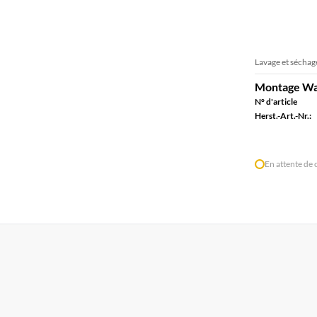
Lavage et séchag
Montage Was
N° d'article
Herst.-Art.-Nr.:
En attente de 