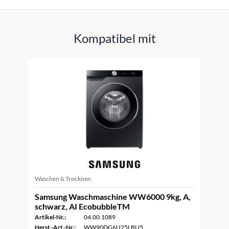
Kompatibel mit
Waschen & Trocknen
Samsung Waschmaschine WW6000 9kg, A,
schwarz, AI EcobubbleTM
Artikel-Nr.:
04.00.1089
Herst.-Art.-Nr.:
WW90DG6U25LBU5