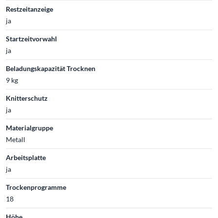
Restzeitanzeige
ja
Startzeitvorwahl
ja
Beladungskapazität Trocknen
9 kg
Knitterschutz
ja
Materialgruppe
Metall
Arbeitsplatte
ja
Trockenprogramme
18
Höhe