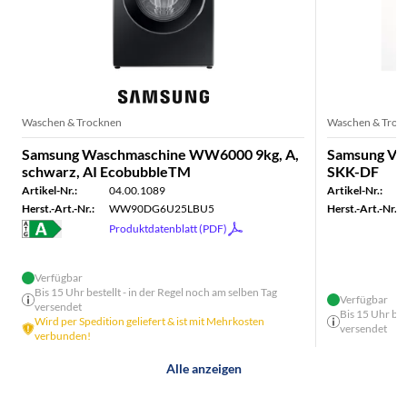
Waschen & Trocknen
Waschen & Troc
Samsung Waschmaschine WW6000 9kg, A,
Samsung Ve
schwarz, AI EcobubbleTM
SKK-DF
Artikel-Nr.:
04.00.1089
Artikel-Nr.:
Herst.-Art.-Nr.:
WW90DG6U25LBU5
Herst.-Art.-Nr.:
Produktdatenblatt (PDF)
Verfügbar
Bis 15 Uhr bestellt - in der Regel noch am selben Tag
Verfügbar
versendet
Bis 15 Uhr bes
Wird per Spedition geliefert & ist mit Mehrkosten
versendet
verbunden!
Alle anzeigen