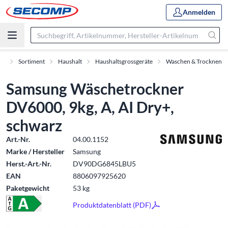
Anmelden
rt
Sortiment
Haushalt
Haushaltsgrossgeräte
Waschen & Trocknen
Samsung Wäschetrockner
DV6000, 9kg, A, AI Dry+,
schwarz
Art.-Nr.
04.00.1152
Marke / Hersteller
Samsung
Herst.-Art.-Nr.
DV90DG6845LBU5
EAN
8806097925620
Paketgewicht
53 kg
Produktdatenblatt (PDF)