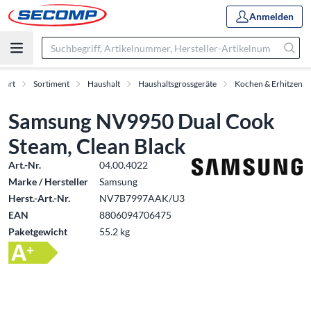
Anmelden
Start
Sortiment
Haushalt
Haushaltsgrossgeräte
Kochen & Erhitzen
Samsung NV9950 Dual Cook
Steam, Clean Black
Art.-Nr.
04.00.4022
Marke / Hersteller
Samsung
Herst.-Art.-Nr.
NV7B7997AAK/U3
EAN
8806094706475
Paketgewicht
55.2 kg