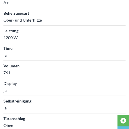
A+
Beheizungsart
Ober- und Unterhitze
Leistung
1200 W
Timer
ja
Volumen
76 l
Display
ja
Selbstreinigung
ja
Türanschlag
Oben