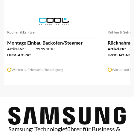
Kochen & Erhitzen
Kühlen & Gefrie
Montage Einbau Backofen/Steamer
Rücknahme/
Artikel-Nr.:
99.99.1010
Artikel-Nr.:
Herst.-Art.-Nr.:
Herst.-Art.-Nr.:
Warten auf Herstellerbestätigung
Warten auf He
Samsung: Technologieführer für Business &