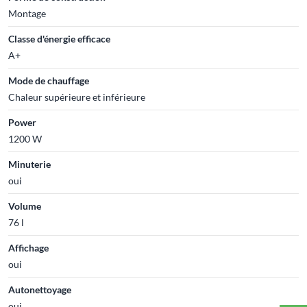
Montage
Classe d'énergie efficace
A+
Mode de chauffage
Chaleur supérieure et inférieure
Power
1200 W
Minuterie
oui
Volume
76 l
Affichage
oui
Autonettoyage
oui