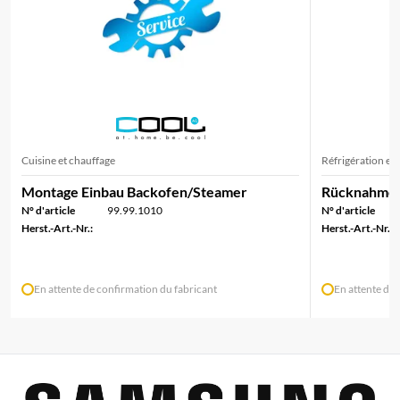
Cuisine et chauffage
Réfrigération et
Montage Einbau Backofen/Steamer
Rücknahme/
N° d'article
99.99.1010
N° d'article
Herst.-Art.-Nr.:
Herst.-Art.-Nr.:
En attente de confirmation du fabricant
En attente de 