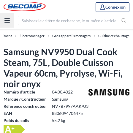
Connexion
rtiment
Électroménager
Gros appareils ménagers
Cuisine et chauffage
Samsung NV9950 Dual Cook
Steam, 75L, Double Cuisson
Vapeur 60cm, Pyrolyse, Wi-Fi,
noir onyx
Numéro d'article
04.00.4022
Marque / Constructeur
Samsung
Référence constructeur
NV7B7997AAK/U3
EAN
8806094706475
Poids du colis
55.2 kg