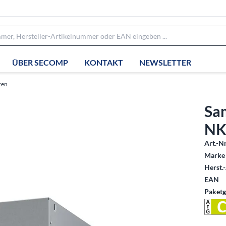
ÜBER SECOMP
KONTAKT
NEWSLETTER
zen
Sa
NK
Art.-Nr
Marke 
Herst.-
EAN
Paketg