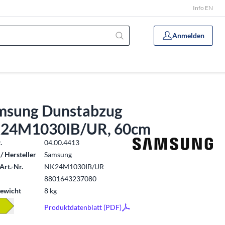
Info EN
Anmelden
msung Dunstabzug
24M1030IB/UR, 60cm
.
04.00.4413
/ Hersteller
Samsung
Art.-Nr.
NK24M1030IB/UR
8801643237080
ewicht
8 kg
Produktdatenblatt (PDF)