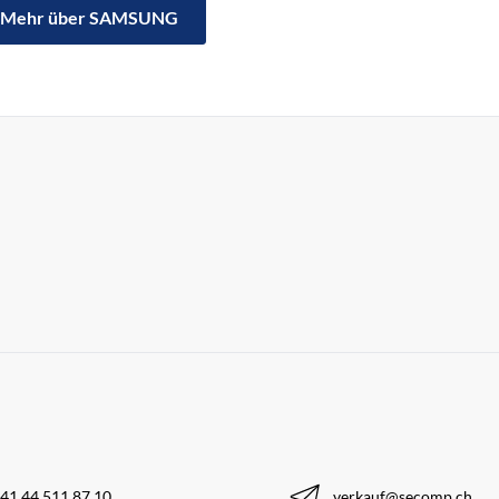
Mehr über SAMSUNG
41 44 511 87 10
verkauf@secomp.ch