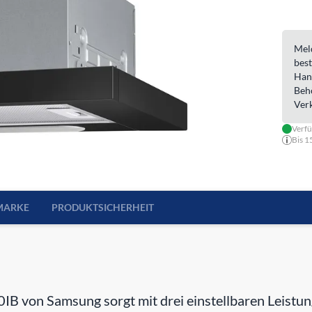
Meld
best
Han
Beh
Ver
Verf
Bis 1
MARKE
PRODUKTSICHERHEIT
on Samsung sorgt mit drei einstellbaren Leistungs