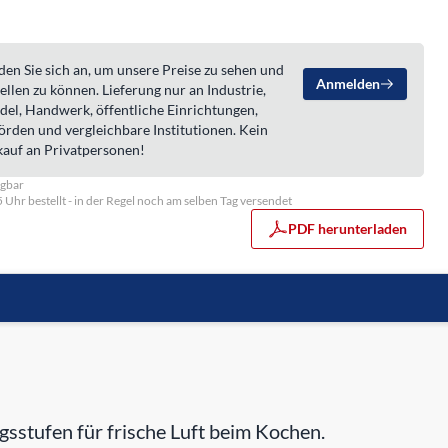
en Sie sich an, um unsere Preise zu sehen und
Anmelden
ellen zu können. Lieferung nur an Industrie,
del, Handwerk, öffentliche Einrichtungen,
örden und vergleichbare Institutionen. Kein
kauf an Privatpersonen!
ügbar
5 Uhr bestellt - in der Regel noch am selben Tag versendet
PDF herunterladen
stufen für frische Luft beim Kochen.