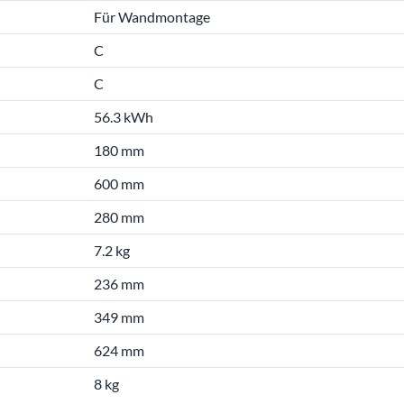
Für Wandmontage
C
C
56.3 kWh
180 mm
600 mm
280 mm
7.2 kg
236 mm
349 mm
624 mm
8 kg