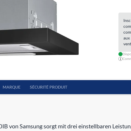
Insc
comm
comm
aux 
vent
Dispo
Comma
MARQUE
SÉCURITÉ PRODUIT
on Samsung sorgt mit drei einstellbaren Leistungs