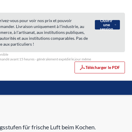
rivez-vous pour voir nos prix et pouvoir
Ouvrir
une
ander. Livraison uniquement à l'industrie, au
session
erce, à l'artisanat, aux institutions publiques,
autorités et aux institutions comparables. Pas de
e aux particuliers !
nible
ndé avant 15 heures - généralement expédié le jour même
Télécharger le PDF
stufen für frische Luft beim Kochen.