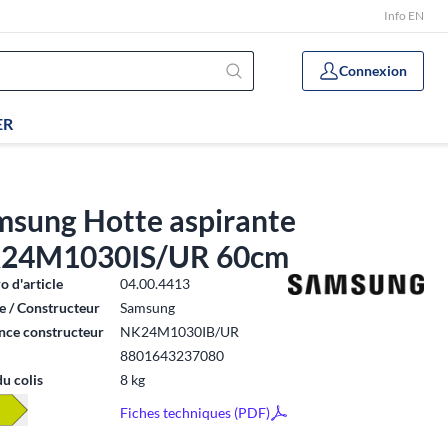
Info EN
Connexion
ER
msung Hotte aspirante
24M1030IS/UR 60cm
 d'article
04.00.4413
 / Constructeur
Samsung
nce constructeur
NK24M1030IB/UR
8801643237080
du colis
8 kg
Fiches techniques (PDF)