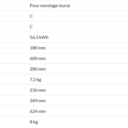
Pour montage mural
C
C
56.3 kWh
180 mm
600 mm
280 mm
7.2 kg
236 mm
349 mm
624 mm
8 kg