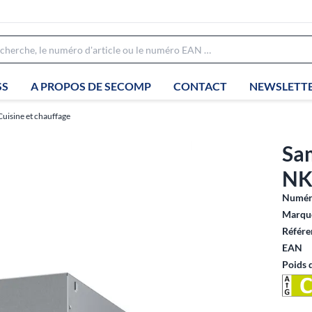
SS
A PROPOS DE SECOMP
CONTACT
NEWSLETT
Cuisine et chauffage
Sa
NK
Numéro
Marque
Référe
EAN
Poids 