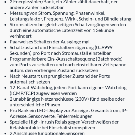
2 Energiezähler/Bank, ein Zähler zählt dauerhaft, der
andere Zähler rücksetzbar
Messung von Strom, Spannung, Phasenwinkel,
Leistungsfaktor, Frequenz, Wirk-, Schein- und Blindleistung
Stromspitzen bei gleichzeitigen Schaltvorgängen werden
durch eine automatische Latenzzeit von 1 Sekunde
verhindert
Paarweises Schalten der Ausgänge mgl.
Schaltzustand und Einschaltverzögerung (0...9999
Sekunden) pro Port nach Stromausfall einstellbar
Programmierbare Ein-/Ausschaltsequenz (Batchmode)
zum Ports zu schalten und nach einstellbarer Zeitspanne
autom. den vorherigen Zustand rücksetzen
Nach Neustart ursprünglicher Zustand der Ports
automatisch setzen
12-Kanal-Watchdog, jedem Port kann eigener Watchdog
(ICMP/TCP) zugewiesen werden
2 unabhängige Netzanschlüsse (230V) für dieselbe oder
unterschiedliche Phasen
Pro Bank ein LED-Display zur Anzeige : Gesamtstrom, IP-
Adresse, Sensorwerte, Fehlermeldungen
Spezielle High-Inrush Relais gegen Verschweißen der
Relaiskontakte bei Einschaltstromspitzen
2 Anschlüsse für optionale Sensoren