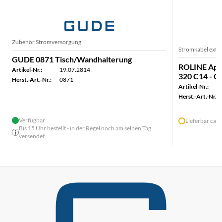
Zubehör Stromversorgung
Stromkabel exte
GUDE 0871 Tisch/Wandhalterung
ROLINE Appa
Artikel-Nr.:
19.07.2814
320 C14 - C1
Herst.-Art.-Nr.:
0871
Artikel-Nr.:
Herst.-Art.-Nr.:
Verfügbar
Lieferbar ca.
Bis 15 Uhr bestellt - in der Regel noch am selben Tag
versendet