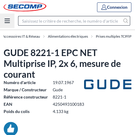
Connexion
Accessoires IT & Réseau
Alimentations électriques
Prises multiples TCP/IP
GUDE 8221-1 EPC NET
Multiprise IP, 2x 6, mesure de
courant
Numéro d'article
19.07.1967
Marque / Constructeur
Gude
Référence constructeur
8221-1
EAN
4250493100183
Poids du colis
4.133 kg