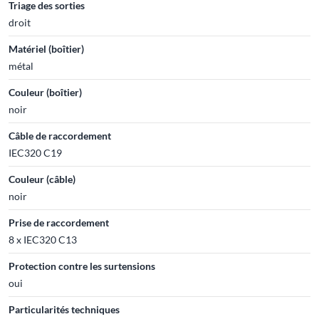
Triage des sorties
droit
Matériel (boîtier)
métal
Couleur (boîtier)
noir
Câble de raccordement
IEC320 C19
Couleur (câble)
noir
Prise de raccordement
8 x IEC320 C13
Protection contre les surtensions
oui
Particularités techniques