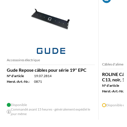
Accessoires électrique
Câbles d'aliment
Gude Repose câbles pour série 19'' EPC
ROLINE Câble
N° d'article
19.07.2814
C13, noir, 1
Herst.-Art.-Nr.:
0871
N° d'article
Herst.-Art.-Nr.:
Disponible
Disponible en
Commandé avant 15 heures - généralement expédié le
jour même