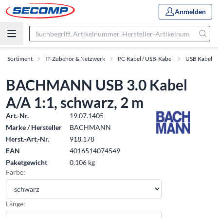
Anmelden
Sortiment
IT-Zubehör & Netzwerk
PC-Kabel / USB-Kabel
USB Kabel
BACHMANN USB 3.0 Kabel
A/A 1:1, schwarz, 2 m
Art.-Nr.
19.07.1405
Marke / Hersteller
BACHMANN
Herst.-Art.-Nr.
918.178
EAN
4016514074549
Paketgewicht
0.106 kg
Farbe:
Länge: