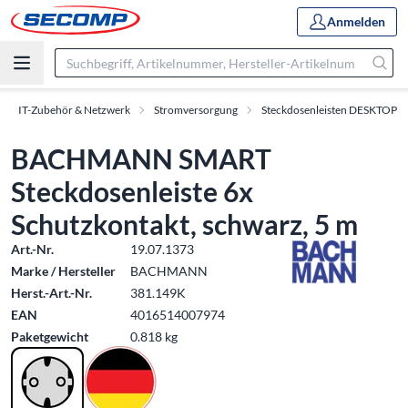
Anmelden
IT-Zubehör & Netzwerk
Stromversorgung
Steckdosenleisten DESKTOP
BACHMANN SMART
Steckdosenleiste 6x
Schutzkontakt, schwarz, 5 m
Art.-Nr.
19.07.1373
Marke / Hersteller
BACHMANN
Herst.-Art.-Nr.
381.149K
EAN
4016514007974
Paketgewicht
0.818 kg