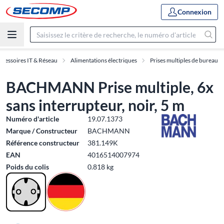
Connexion
ccessoires IT & Réseau
Alimentations électriques
Prises multiples de bureau
BACHMANN Prise multiple, 6x
sans interrupteur, noir, 5 m
Numéro d'article
19.07.1373
Marque / Constructeur
BACHMANN
Référence constructeur
381.149K
EAN
4016514007974
Poids du colis
0.818 kg