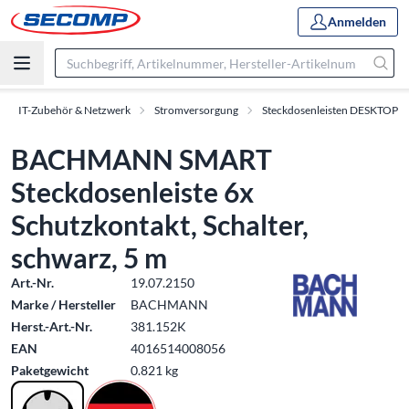
Anmelden
IT-Zubehör & Netzwerk
Stromversorgung
Steckdosenleisten DESKTOP
BACHMANN SMART
Steckdosenleiste 6x
Schutzkontakt, Schalter,
schwarz, 5 m
Art.-Nr.
19.07.2150
Marke / Hersteller
BACHMANN
Herst.-Art.-Nr.
381.152K
EAN
4016514008056
Paketgewicht
0.821 kg