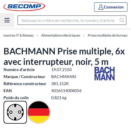
Connexion
ccessoires IT & Réseau
Alimentations électriques
Prises multiples de bureau
BACHMANN Prise multiple, 6x
avec interrupteur, noir, 5 m
Numéro d'article
19.07.2150
Marque / Constructeur
BACHMANN
Référence constructeur
381.152K
EAN
4016514008056
Poids du colis
0.821 kg