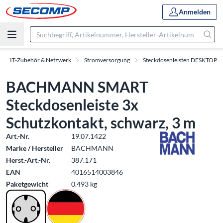
Anmelden
IT-Zubehör & Netzwerk
Stromversorgung
Steckdosenleisten DESKTOP
BACHMANN SMART
Steckdosenleiste 3x
Schutzkontakt, schwarz, 3 m
Art.-Nr.
19.07.1422
Marke / Hersteller
BACHMANN
Herst.-Art.-Nr.
387.171
EAN
4016514003846
Paketgewicht
0.493 kg