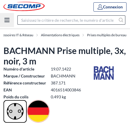
Connexion
ccessoires IT & Réseau
Alimentations électriques
Prises multiples de bureau
BACHMANN Prise multiple, 3x,
noir, 3 m
Numéro d'article
19.07.1422
Marque / Constructeur
BACHMANN
Référence constructeur
387.171
EAN
4016514003846
Poids du colis
0.493 kg