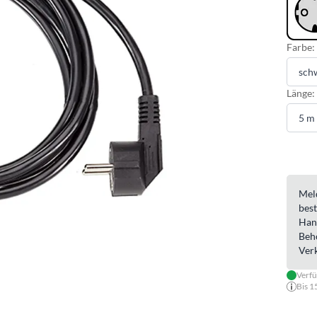
Farbe:
Länge:
Meld
best
Han
Beh
Ver
Verf
Bis 1