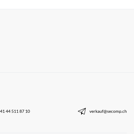
41 44 511 87 10
verkauf@secomp.ch