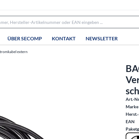
ÜBER SECOMP
KONTAKT
NEWSLETTER
tromkabel extern
BA
Ve
sc
Art.-Nr
Marke 
Herst.-
EAN
Paketg