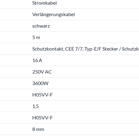
Stromkabel
Verlängerungskabel
schwarz
5 m
Schutzkontakt, CEE 7/7, Typ-E/F Stecker / Schutz
16 A
250V AC
3600W
H05VV-F
1,5
H05VV-F
8 mm