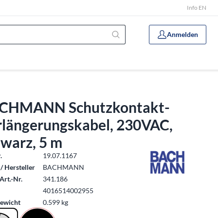
Info EN
Anmelden
CHMANN Schutzkontakt-
rlängerungskabel, 230VAC,
hwarz, 5 m
.
19.07.1167
/ Hersteller
BACHMANN
Art.-Nr.
341.186
4016514002955
ewicht
0.599 kg