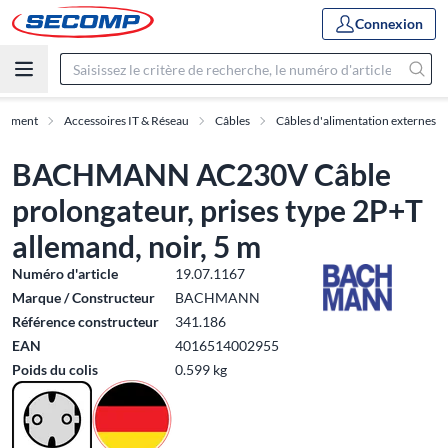
Connexion
rtiment
Accessoires IT & Réseau
Câbles
Câbles d'alimentation externes
BACHMANN AC230V Câble
prolongateur, prises type 2P+T
allemand, noir, 5 m
Numéro d'article
19.07.1167
Marque / Constructeur
BACHMANN
Référence constructeur
341.186
EAN
4016514002955
Poids du colis
0.599 kg