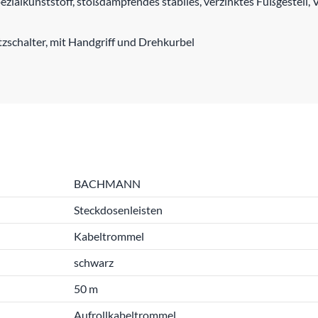
zialkunststoff, stoßdämpfendes stabiles, verzinktes Fußgestell
schalter, mit Handgriff und Drehkurbel
BACHMANN
Steckdosenleisten
Kabeltrommel
schwarz
50 m
Aufrollkabeltrommel