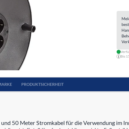
Meld
best
Han
Beh
Ver
Verf
Bis 1
MARKE
PRODUKTSICHERHEIT
 und 50 Meter Stromkabel für die Verwendung im I