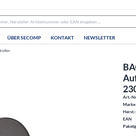
ÜBER SECOMP
KONTAKT
NEWSLETTER
rollen
BA
Au
23
Art.-Nr
Marke 
Herst.-
EAN
Paketg