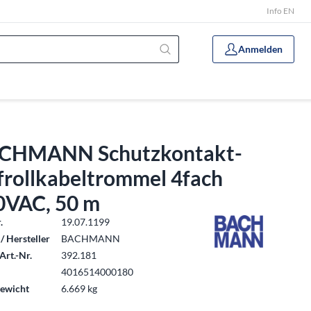
Info EN
Anmelden
CHMANN Schutzkontakt-
frollkabeltrommel 4fach
0VAC, 50 m
.
19.07.1199
/ Hersteller
BACHMANN
Art.-Nr.
392.181
4016514000180
ewicht
6.669 kg