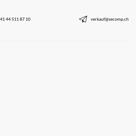
41 44 511 87 10
verkauf@secomp.ch