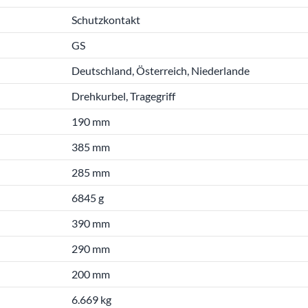
Schutzkontakt
GS
Deutschland, Österreich, Niederlande
Drehkurbel, Tragegriff
190 mm
385 mm
285 mm
6845 g
390 mm
290 mm
200 mm
6.669 kg