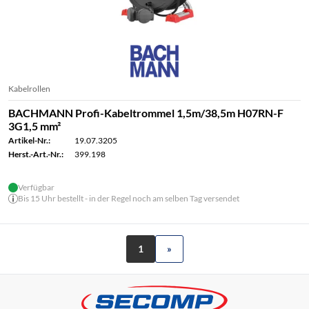
Kabelrollen
BACHMANN Profi-Kabeltrommel 1,5m/38,5m H07RN-F
3G1,5 mm²
Artikel-Nr.:
19.07.3205
Herst.-Art.-Nr.:
399.198
Verfügbar
Bis 15 Uhr bestellt - in der Regel noch am selben Tag versendet
1
»