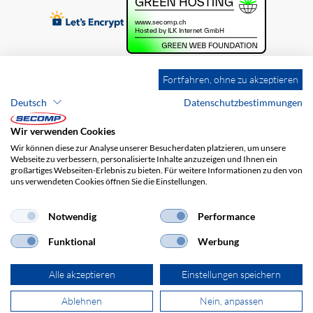
Fortfahren, ohne zu akzeptieren
Deutsch
Datenschutzbestimmungen
Wir verwenden Cookies
Wir können diese zur Analyse unserer Besucherdaten platzieren, um unsere
Webseite zu verbessern, personalisierte Inhalte anzuzeigen und Ihnen ein
großartiges Webseiten-Erlebnis zu bieten. Für weitere Informationen zu den von
uns verwendeten Cookies öffnen Sie die Einstellungen.
Brands
Impressum
AGB
Haftungsausschluss
Datenschutz
Versandkosten
Notwendig
Performance
Funktional
Werbung
Alle akzeptieren
Einstellungen speichern
Ablehnen
Nein, anpassen
© 2026 SECOMP AG. Alle Rechte vorbehalten.