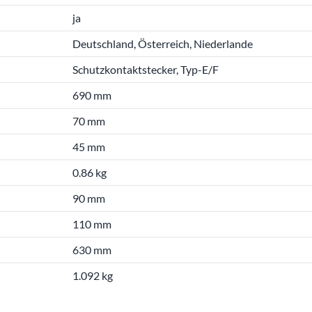
ja
Deutschland, Österreich, Niederlande
Schutzkontaktstecker, Typ-E/F
690 mm
70 mm
45 mm
0.86 kg
90 mm
110 mm
630 mm
1.092 kg