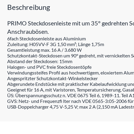
Beschreibung
PRIMO Steckdosenleiste mit um 35° gedrehten Sc
Anschraubösen.
6fach Steckdosenleiste aus Aluminium
Zuleitung: H05VV-F 3G 1,50 mm²; Länge 1,75m
Gesamtleistung max. 16 A / 3.680 W
Schutzkontakt-Steckdosen um 90° gedreht, mit vernickelten 
Abstand der Steckdosen: 15mm
Halogen- und PVC freie Steckdosentöpfe
Verwindungssteifes Profil aus hochwertigem, eloxiertem Alu
Angespritzter Schutzkontakt-Winkelstecker
Abgerundete Endstücke mit praktischer Kabelaufwicklung u
Geeignet für 16 A, mit Varistoren, Temperatursicherung, Gasab
ÜS: Überspannungsschutz n. VDE 0675 Teil 6, 1989-11. Teil A
GVS: Netz- und Frequenzfi lter nach VDE 0565-3:05-2006 fü
USB-Doppelcharger 4,75 V-5,25 V; max 2 A (2,150 mA Ladest