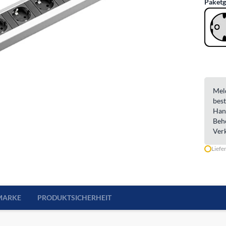
Paketg
Meld
best
Han
Beh
Ver
Liefe
MARKE
PRODUKTSICHERHEIT