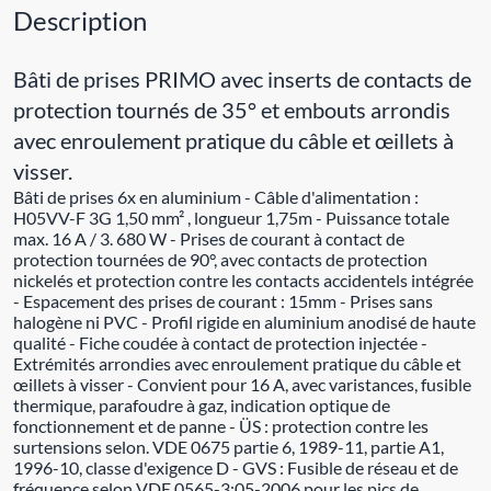
Description
Bâti de prises PRIMO avec inserts de contacts de
protection tournés de 35° et embouts arrondis
avec enroulement pratique du câble et œillets à
visser.
Bâti de prises 6x en aluminium - Câble d'alimentation :
H05VV-F 3G 1,50 mm² , longueur 1,75m - Puissance totale
max. 16 A / 3. 680 W - Prises de courant à contact de
protection tournées de 90°, avec contacts de protection
nickelés et protection contre les contacts accidentels intégrée
- Espacement des prises de courant : 15mm - Prises sans
halogène ni PVC - Profil rigide en aluminium anodisé de haute
qualité - Fiche coudée à contact de protection injectée -
Extrémités arrondies avec enroulement pratique du câble et
œillets à visser - Convient pour 16 A, avec varistances, fusible
thermique, parafoudre à gaz, indication optique de
fonctionnement et de panne - ÜS : protection contre les
surtensions selon. VDE 0675 partie 6, 1989-11, partie A1,
1996-10, classe d'exigence D - GVS : Fusible de réseau et de
fréquence selon VDE 0565-3:05-2006 pour les pics de