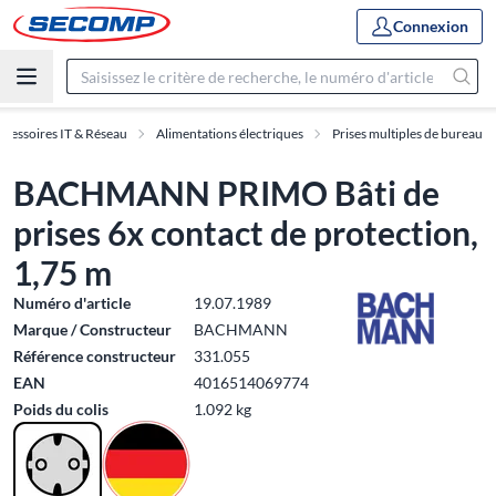
Connexion
ccessoires IT & Réseau
Alimentations électriques
Prises multiples de bureau
BACHMANN PRIMO Bâti de
prises 6x contact de protection,
1,75 m
Numéro d'article
19.07.1989
Marque / Constructeur
BACHMANN
Référence constructeur
331.055
EAN
4016514069774
Poids du colis
1.092 kg