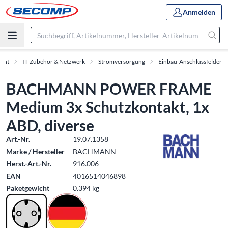
Anmelden
ment
IT-Zubehör & Netzwerk
Stromversorgung
Einbau-Anschlussfelder
BACHMANN POWER FRAME
Medium 3x Schutzkontakt, 1x
ABD, diverse
Art.-Nr.
19.07.1358
Marke / Hersteller
BACHMANN
Herst.-Art.-Nr.
916.006
EAN
4016514046898
Paketgewicht
0.394 kg