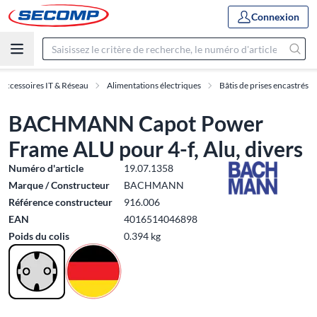
Connexion
Accessoires IT & Réseau
Alimentations électriques
Bâtis de prises encastrés
BACHMANN Capot Power
Frame ALU pour 4-f, Alu, divers
Numéro d'article
19.07.1358
Marque / Constructeur
BACHMANN
Référence constructeur
916.006
EAN
4016514046898
Poids du colis
0.394 kg