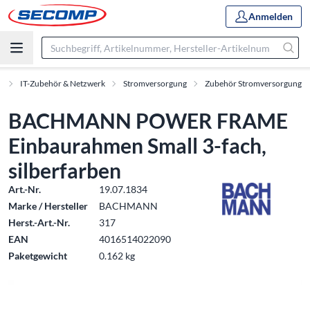
Anmelden
t
IT-Zubehör & Netzwerk
Stromversorgung
Zubehör Stromversorgung
BACHMANN POWER FRAME
Einbaurahmen Small 3-fach,
silberfarben
Art.-Nr.
19.07.1834
Marke / Hersteller
BACHMANN
Herst.-Art.-Nr.
317
EAN
4016514022090
Paketgewicht
0.162 kg