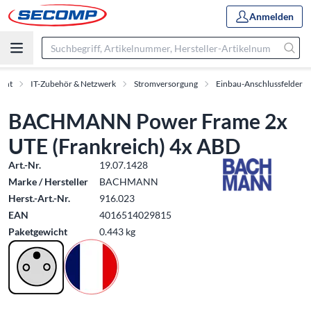
Anmelden
ment
IT-Zubehör & Netzwerk
Stromversorgung
Einbau-Anschlussfelder
BACHMANN Power Frame 2x
UTE (Frankreich) 4x ABD
Art.-Nr.
19.07.1428
Marke / Hersteller
BACHMANN
Herst.-Art.-Nr.
916.023
EAN
4016514029815
Paketgewicht
0.443 kg