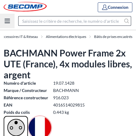
Connexion
Accessoires IT & Réseau
Alimentations électriques
Bâtis de prises encastrés
BACHMANN Power Frame 2x
UTE (France), 4x modules libres,
argent
Numéro d'article
19.07.1428
Marque / Constructeur
BACHMANN
Référence constructeur
916.023
EAN
4016514029815
Poids du colis
0.443 kg