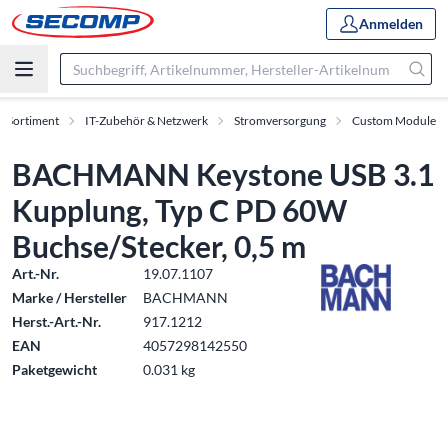
Anmelden
Sortiment
IT-Zubehör & Netzwerk
Stromversorgung
Custom Module
BACHMANN Keystone USB 3.1
Kupplung, Typ C PD 60W
Buchse/Stecker, 0,5 m
Art.-Nr.
19.07.1107
Marke / Hersteller
BACHMANN
Herst.-Art.-Nr.
917.1212
EAN
4057298142550
Paketgewicht
0.031 kg