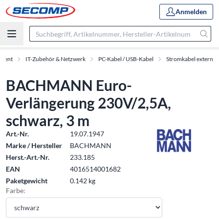
Anmelden
iment
IT-Zubehör & Netzwerk
PC-Kabel / USB-Kabel
Stromkabel extern
BACHMANN Euro-
Verlängerung 230V/2,5A,
schwarz, 3 m
Art.-Nr.
19.07.1947
Marke / Hersteller
BACHMANN
Herst.-Art.-Nr.
233.185
EAN
4016514001682
Paketgewicht
0.142 kg
Farbe: