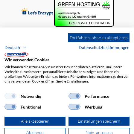
Fortfahren, ohne zu akzeptieren
Deutsch
Datenschutzbestimmungen
Wir verwenden Cookies
Wir können diese zur Analyse unserer Besucherdaten platzieren, um unsere
Webseite zu verbessern, personalisierte Inhalte anzuzeigen und Ihnen ein
großartiges Webseiten-Erlebnis zu bieten. Für weitere Informationen zu den von
uns verwendeten Cookies öffnen Sie die Einstellungen.
Brands
Impressum
AGB
Haftungsausschluss
Datenschutz
Versandkosten
Notwendig
Performance
Funktional
Werbung
Alle akzeptieren
Einstellungen speichern
Ablehnen
Nein, anpassen
© 2026 SECOMP AG. Alle Rechte vorbehalten.