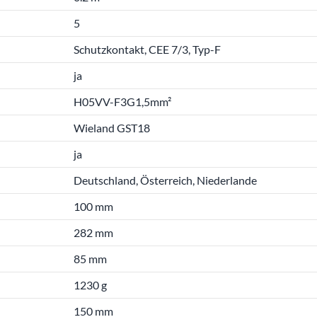
5
Schutzkontakt, CEE 7/3, Typ-F
ja
H05VV-F3G1,5mm²
Wieland GST18
ja
Deutschland, Österreich, Niederlande
100 mm
282 mm
85 mm
1230 g
150 mm