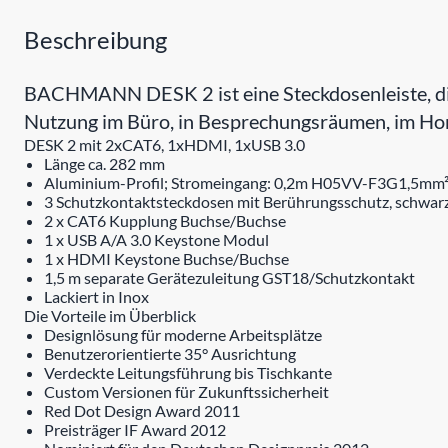
Beschreibung
BACHMANN DESK 2 ist eine Steckdosenleiste, die
Nutzung im Büro, in Besprechungsräumen, im Hom
DESK 2 mit 2xCAT6, 1xHDMI, 1xUSB 3.0
Länge ca. 282 mm
Aluminium-Profil; Stromeingang: 0,2m H05VV-F3G1,5mm² m
3 Schutzkontaktsteckdosen mit Berührungsschutz, schwarz
2 x CAT6 Kupplung Buchse/Buchse
1 x USB A/A 3.0 Keystone Modul
1 x HDMI Keystone Buchse/Buchse
1,5 m separate Gerätezuleitung GST18/Schutzkontakt
Lackiert in Inox
Die Vorteile im Überblick
Designlösung für moderne Arbeitsplätze
Benutzerorientierte 35° Ausrichtung
Verdeckte Leitungsführung bis Tischkante
Custom Versionen für Zukunftssicherheit
Red Dot Design Award 2011
Preisträger IF Award 2012