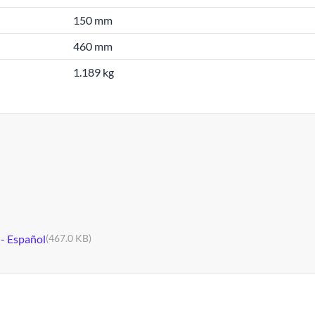
150 mm
460 mm
1.189 kg
 - Español
(467.0 KB)