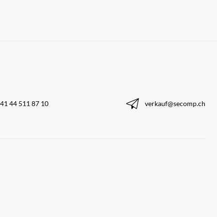
41 44 511 87 10
verkauf@secomp.ch