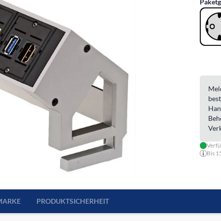
Paketg
Meld
best
Han
Beh
Ver
Verf
Bis 1
MARKE
PRODUKTSICHERHEIT