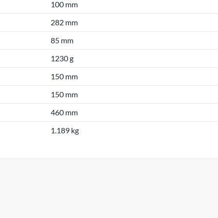
100 mm
282 mm
85 mm
1230 g
150 mm
150 mm
460 mm
1.189 kg