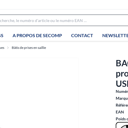
SS
A PROPOS DE SECOMP
CONTACT
NEWSLETT
ues
Bâtis de prises en saillie
BA
pro
US
Numéro
Marque
Référe
EAN
Poids 