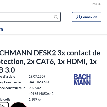
Info EN
Connexion
ER
CHMANN DESK2 3x contact de
tection, 2x CAT6, 1x HDMI, 1x
B 3.0
 d'article
19.07.1809
 / Constructeur
BACHMANN
nce constructeur
902.502
4016514050642
du colis
1.189 kg