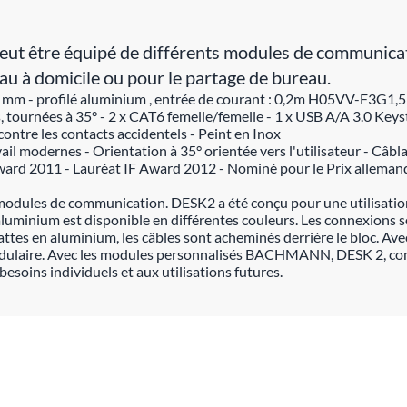
être équipé de différents modules de communication.
eau à domicile ou pour le partage de bureau.
 - profilé aluminium , entrée de courant : 0,2m H05VV-F3G1,5mm²
es, tournées à 35° - 2 x CAT6 femelle/femelle - 1 x USB A/A 3.0 Ke
ontre les contacts accidentels - Peint en Inox
il modernes - Orientation à 35° orientée vers l'utilisateur - Câbla
Award 2011 - Lauréat IF Award 2012 - Nominé pour le Prix alleman
odules de communication. DESK2 a été conçu pour une utilisation f
aluminium est disponible en différentes couleurs. Les connexions 
ttes en aluminium, les câbles sont acheminés derrière le bloc. Avec
dulaire. Avec les modules personnalisés BACHMANN, DESK 2, com
ins individuels et aux utilisations futures.