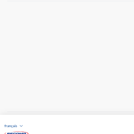
Brands
Impression
CGV
Responsabilité
français
Frais de port