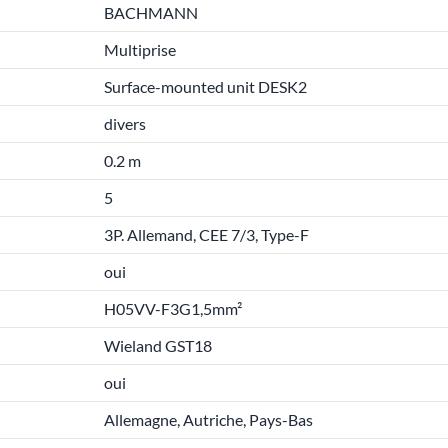
BACHMANN
Multiprise
Surface-mounted unit DESK2
divers
0.2 m
5
3P. Allemand, CEE 7/3, Type-F
oui
H05VV-F3G1,5mm²
Wieland GST18
oui
Allemagne, Autriche, Pays-Bas