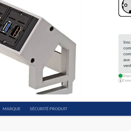
Insc
comm
comm
aux 
vent
Dispo
Comma
MARQUE
SÉCURITÉ PRODUIT