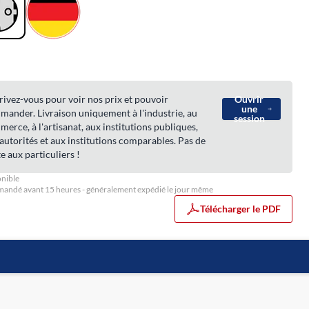
rivez-vous pour voir nos prix et pouvoir
Ouvrir
une
ander. Livraison uniquement à l'industrie, au
session
erce, à l'artisanat, aux institutions publiques,
autorités et aux institutions comparables. Pas de
e aux particuliers !
nible
ndé avant 15 heures - généralement expédié le jour même
Télécharger le PDF