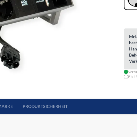
Meld
best
Han
Beh
Ver
Verf
Bis 1
MARKE
PRODUKTSICHERHEIT