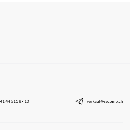
41 44 511 87 10
verkauf@secomp.ch