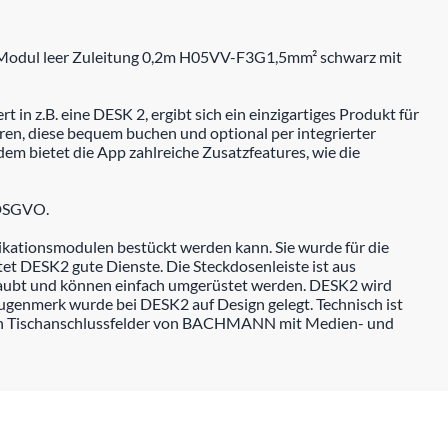
 Modul leer Zuleitung 0,2m H05VV-F3G1,5mm² schwarz mit
in z.B. eine DESK 2, ergibt sich ein einzigartiges Produkt für
ren, diese bequem buchen und optional per integrierter
dem bietet die App zahlreiche Zusatzfeatures, wie die
 DSGVO.
kationsmodulen bestückt werden kann. Sie wurde für die
et DESK2 gute Dienste. Die Steckdosenleiste ist aus
hraubt und können einfach umgerüstet werden. DESK2 wird
ugenmerk wurde bei DESK2 auf Design gelegt. Technisch ist
n Tischanschlussfelder von BACHMANN mit Medien- und