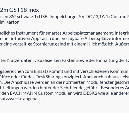
,2m GST18 Inox
dosen 35° schwarz 1xUSB Doppelcharger 5V DC / 3,1A 1xCustom
 im Karton
ndliches Instrument für smartes Arbeitsplatzmanagement. Integriert 
einer intuitiven App rasch über verfügbare Arbeitsplätze informie
 eine vorzeitige Stornierung sind mit einem Klick möglich. Außer
ter Nutzerdaten, visualisierten Fakten sowie der Einhaltung der
ungsbereichen zum Einsatz kommt und mit verschiedenen Kommuni
ice oder für das DeskSharing konzipiert. Aber auch zuhause leist
ich. Die Anschlüsse werden an die normierten Modulfenster gesc
 Leitungen werden hinter der Sichtblende geführt. Besonderes A
Mit den BACHMANN Custom Modulen wird DESK2 wie alle andere
nsatzzwecke angepasst.