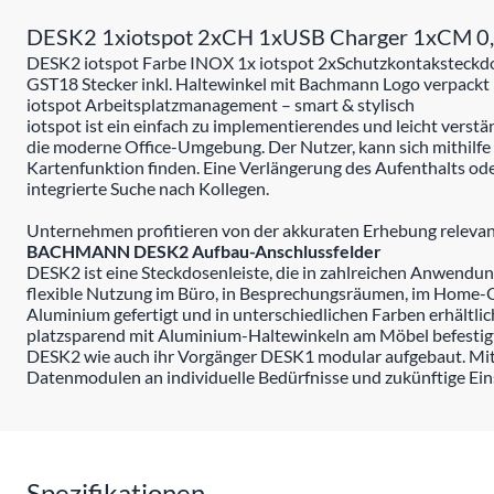
DESK2 1xiotspot 2xCH 1xUSB Charger 1xCM 0
DESK2 iotspot Farbe INOX 1x iotspot 2xSchutzkontaksteck
GST18 Stecker inkl. Haltewinkel mit Bachmann Logo verpackt
iotspot Arbeitsplatzmanagement – smart & stylisch
iotspot ist ein einfach zu implementierendes und leicht verstä
die moderne Office-Umgebung. Der Nutzer, kann sich mithilfe 
Kartenfunktion finden. Eine Verlängerung des Aufenthalts oder
integrierte Suche nach Kollegen.
Unternehmen profitieren von der akkuraten Erhebung relevan
BACHMANN DESK2 Aufbau-Anschlussfelder
DESK2 ist eine Steckdosenleiste, die in zahlreichen Anwend
flexible Nutzung im Büro, in Besprechungsräumen, im Home-Off
Aluminium gefertigt und in unterschiedlichen Farben erhältl
platzsparend mit Aluminium-Haltewinkeln am Möbel befestigt,
DESK2 wie auch ihr Vorgänger DESK1 modular aufgebaut. 
Datenmodulen an individuelle Bedürfnisse und zukünftige Ei
Spezifikationen