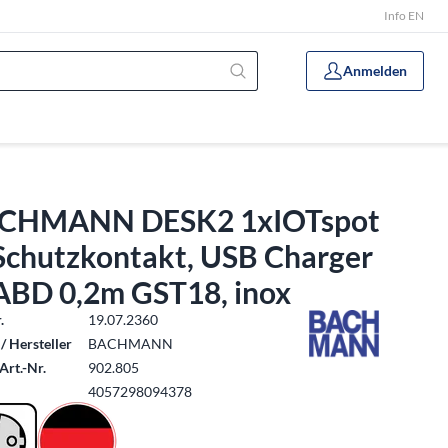
Info EN
Anmelden
CHMANN DESK2 1xIOTspot
Schutzkontakt, USB Charger
ABD 0,2m GST18, inox
.
19.07.2360
/ Hersteller
BACHMANN
Art.-Nr.
902.805
4057298094378