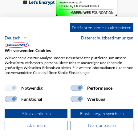
Fortfahren, ohne zu akzeptieren
Deutsch
Datenschutzbestimmungen
Wir verwenden Cookies
Wir können diese zur Analyse unserer Besucherdaten platzieren, um unsere
Webseite zu verbessern, personalisierte Inhalte anzuzeigen und Ihnen ein
großartiges Webseiten-Erlebnis zu bieten. Für weitere Informationen zu den von
uns verwendeten Cookies öffnen Sie die Einstellungen.
Brands
Impressum
AGB
Haftungsausschluss
Datenschutz
Versandkosten
Notwendig
Performance
Funktional
Werbung
Alle akzeptieren
Einstellungen speichern
Ablehnen
Nein, anpassen
© 2026 SECOMP AG. Alle Rechte vorbehalten.
powered by polynorm