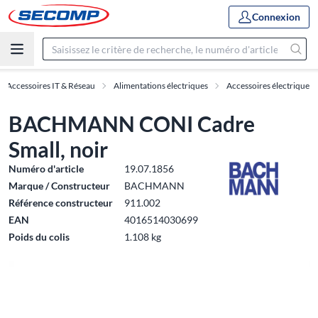
Connexion
Accessoires IT & Réseau
Alimentations électriques
Accessoires électrique
BACHMANN CONI Cadre
Small, noir
Numéro d'article
19.07.1856
Marque / Constructeur
BACHMANN
Référence constructeur
911.002
EAN
4016514030699
Poids du colis
1.108 kg