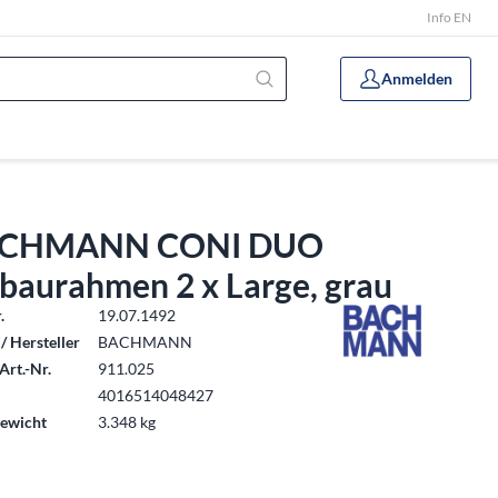
Info EN
Anmelden
CHMANN CONI DUO
baurahmen 2 x Large, grau
.
19.07.1492
/ Hersteller
BACHMANN
Art.-Nr.
911.025
4016514048427
ewicht
3.348 kg