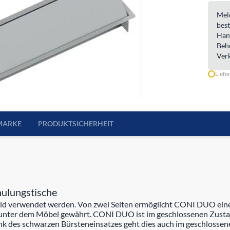
Meld
best
Han
Beh
Ver
Liefe
MARKE
PRODUKTSICHERHEIT
hulungstische
 verwendet werden. Von zwei Seiten ermöglicht CONI DUO einen
 unter dem Möbel gewährt. CONI DUO ist im geschlossenen Zustand
k des schwarzen Bürsteneinsatzes geht dies auch im geschlossen