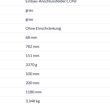
Einbau-Anschlussfelder CONI
grau
grau
Ohne Einschränkung
68 mm
782 mm
151 mm
3370 g
100 mm
200 mm
1180 mm
3.348 kg