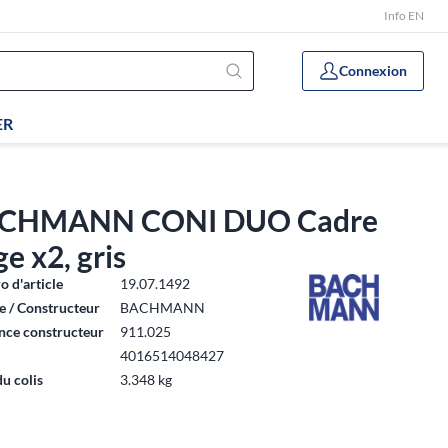
Info EN
Connexion
ER
CHMANN CONI DUO Cadre
ge x2, gris
 d'article
19.07.1492
 / Constructeur
BACHMANN
nce constructeur
911.025
4016514048427
du colis
3.348 kg