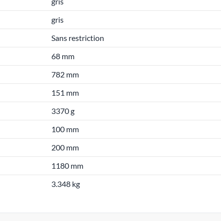
gris
gris
Sans restriction
68 mm
782 mm
151 mm
3370 g
100 mm
200 mm
1180 mm
3.348 kg