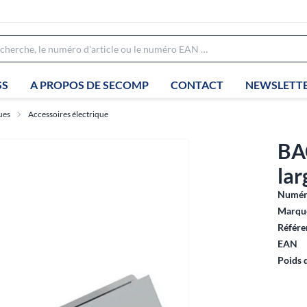
SS
A PROPOS DE SECOMP
CONTACT
NEWSLETT
ues
Accessoires électrique
BA
lar
Numéro
Marque
Référe
EAN
Poids 