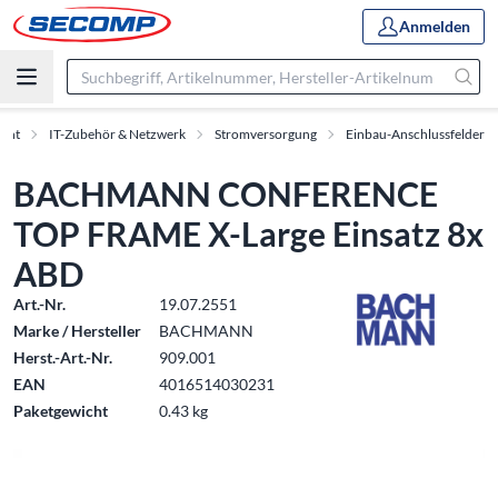
Anmelden
ment
IT-Zubehör & Netzwerk
Stromversorgung
Einbau-Anschlussfelder
BACHMANN CONFERENCE
TOP FRAME X-Large Einsatz 8x
ABD
Art.-Nr.
19.07.2551
Marke / Hersteller
BACHMANN
Herst.-Art.-Nr.
909.001
EAN
4016514030231
Paketgewicht
0.43 kg