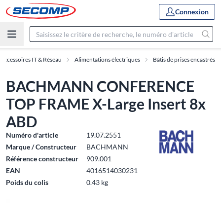
Connexion
Accessoires IT & Réseau
Alimentations électriques
Bâtis de prises encastrés
BACHMANN CONFERENCE
TOP FRAME X-Large Insert 8x
ABD
Numéro d'article
19.07.2551
Marque / Constructeur
BACHMANN
Référence constructeur
909.001
EAN
4016514030231
Poids du colis
0.43 kg