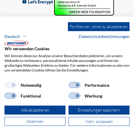
Fortfahren, ohne zu akzeptieren
Deutsch
Datenschutzbestimmungen
Wir verwenden Cookies
Wir können diese zur Analyse unserer Besucherdaten platzieren, um unsere
Webseite zu verbessern, personalisierte Inhalte anzuzeigen und Ihnen ein
großartiges Webseiten-Erlebnis zu bieten. Für weitere Informationen zu den von
uns verwendeten Cookies öffnen Sie die Einstellungen.
Brands
Impressum
AGB
Haftungsausschluss
Datenschutz
Versandkosten
Notwendig
Performance
Funktional
Werbung
Alle akzeptieren
Einstellungen speichern
Ablehnen
Nein, anpassen
© 2026 SECOMP AG. Alle Rechte vorbehalten.
powered by polynorm